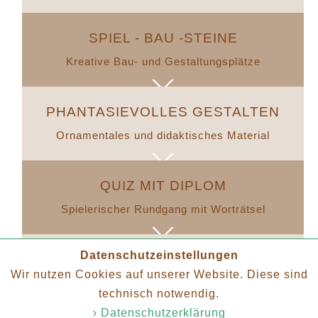
SPIEL - BAU -STEINE
Kreative Bau- und Gestaltungsplätze
PHANTASIEVOLLES GESTALTEN
Ornamentales und didaktisches Material
QUIZ MIT DIPLOM
Spielerischer Rundgang mit Worträtsel
Datenschutzeinstellungen
KINDER-MUSEUMSFUEHRER
Wir nutzen Cookies auf unserer Website. Diese sind
Spielzeugwissen und museale Aufgaben
technisch notwendig.
› Datenschutzerklärung