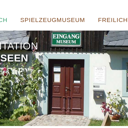
CH
SPIELZEUGMUSEUM
FREILIC
NTATION
USEEN