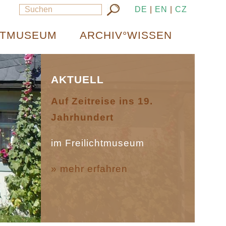
DE
|
EN
|
CZ
HTMUSEUM
ARCHIV°WISSEN
AKTUELL
Auf Zeitreise ins 19.
Jahrhundert
im Freilichtmuseum
» mehr erfahren